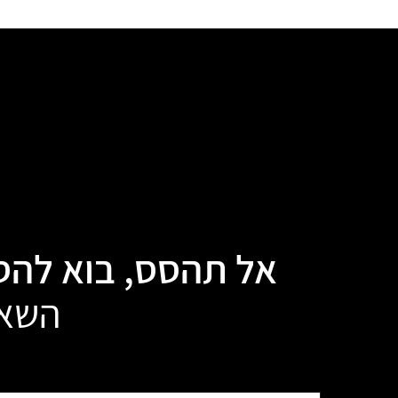
אל תהסס, בוא להסי
השאי
שם: