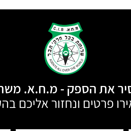
ר את הספק - מ.ח.א. משר
רו פרטים ונחזור אליכם בה
טלפון:
מייל