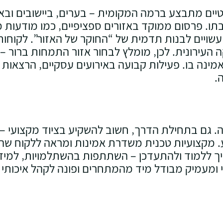
יים מתבצע ברמה המקומית – בערים‚ ביישובים ובאז
בתו. פרסום ממוקד באזורים ספציפיים‚ כמו מודעות מ
‚ עשויים לבנות תדמית של “החוקר של האזור”. לקוחו
עירונית. לכן‚ מומלץ לבחור אזור התמחות ברור – ב
אמינה בו. פעילות קבועה באירועים עסקיים‚ הרצאות ק
.
. גם בתחילת הדרך‚ חשוב להשקיע בציוד מקצועי – 
ע. מקצועיות טכנית משדרת אמינות ומראה ללקוח שהח
 ללמוד ולהתעדכן – השתתפות בהשתלמויות‚ למידת 
 ומעמיק מבודל מיד מהמתחרים ופונה לקהל איכותי 