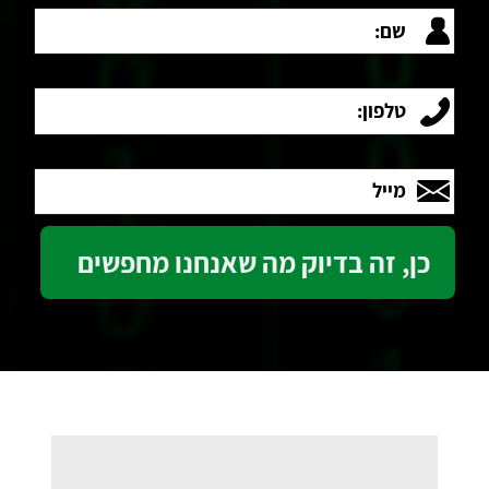
שם:
טלפון:
מייל