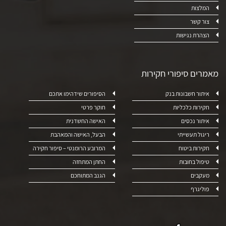
המלצות
צור קשר
הצהרת נגישות
מאמרים סיפורי חקירות
איתור חשבונות בנק
הסיפורים שידהימו אתכם
חקירות כלכליות
חוקר פרטי
איתור נכסים
האישה החשדנית
ריגול תעשייתי
הבעל, האישה והמאהבת
חקירות ביטוח
המרובע הרומנטי – סיפור חקירה
טיפול בחובות
החתן המתחזה
מעקבים
הגנב המתוחכם
פוליגרף