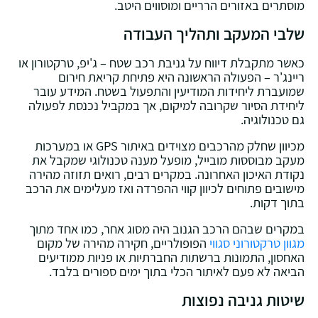
מוסתרים באזורים הרריים ומוסווים היטב.
שלבי המעקב ותהליך העבודה
כאשר מתקבלת דיווח על גניבת רכב שטח – ג'יפ, טרקטורון או
ריינג'ר – הפעולה הראשונה היא פתיחת קריאת חירום
שמועברת ליחידות המודיעין והתפעול בשטח. המידע עובר
ליחידת הסיור שקרובה למיקום, אך במקביל נכנסת לפעולה
גם טכנולוגיה.
מכיוון שחלק מהרכבים מצוידים באיתור GPS או במערכות
מעקב מבוססות מובייל, מופעל מענה טכנולוגי שמקבל את
נקודת האיכון האחרונה. במקרים רבים, רואים תזוזה מהירה
מישובים פתוחים לכיוון קווי ההפרדה ואז מעלימים את הרכב
בתוך דקות.
במקרים שבהם הרכב הגנוב היה מסוג אחר, כמו אחד מתוך
מגוון טרקטורוני סגווי
הפופולריים, חקירה מהירה של מקום
האחסון, התמונות ברשתות החברתיות או פניות ממודיעים
הביאה לא פעם לאיתור הכלי בתוך ימים ספורים בלבד.
שיטות גניבה נפוצות