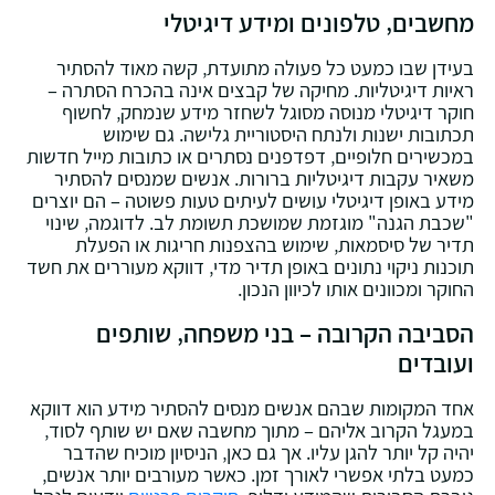
מחשבים‚ טלפונים ומידע דיגיטלי
בעידן שבו כמעט כל פעולה מתועדת‚ קשה מאוד להסתיר
ראיות דיגיטליות. מחיקה של קבצים אינה בהכרח הסתרה –
חוקר דיגיטלי מנוסה מסוגל לשחזר מידע שנמחק‚ לחשוף
תכתובות ישנות ולנתח היסטוריית גלישה. גם שימוש
במכשירים חלופיים‚ דפדפנים נסתרים או כתובות מייל חדשות
משאיר עקבות דיגיטליות ברורות. אנשים שמנסים להסתיר
מידע באופן דיגיטלי עושים לעיתים טעות פשוטה – הם יוצרים
"שכבת הגנה" מוגזמת שמושכת תשומת לב. לדוגמה‚ שינוי
תדיר של סיסמאות‚ שימוש בהצפנות חריגות או הפעלת
תוכנות ניקוי נתונים באופן תדיר מדי‚ דווקא מעוררים את חשד
החוקר ומכוונים אותו לכיוון הנכון.
הסביבה הקרובה – בני משפחה‚ שותפים
ועובדים
אחד המקומות שבהם אנשים מנסים להסתיר מידע הוא דווקא
במעגל הקרוב אליהם – מתוך מחשבה שאם יש שותף לסוד‚
יהיה קל יותר להגן עליו. אך גם כאן‚ הניסיון מוכיח שהדבר
כמעט בלתי אפשרי לאורך זמן. כאשר מעורבים יותר אנשים‚