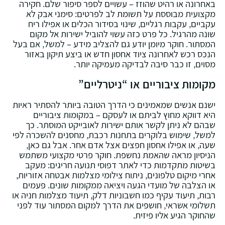
באחרונה או רהיט שהוזז – עשויים לספר סיפור שלם. חקירה
מקצועית מבוססת על תשומת לב לפרטים: סימני אבק לא
עקביים‚ עקבות רגליים‚ שינוי בסידור הכלים או אפילו ריח
שונה מהרגיל. כל פרט כזה עשוי להוביל ישירות אל מקום
המסתור. חוקר מיומן יודע גם להצליב מידע – למשל‚ אם בעל
הנכס רכש לאחרונה ציוד אחסון חדש או ביצע תיקון באזור
מסוים‚ זו כבר סיבה לבדיקה מעמיקה יותר.
מקומות ציבוריים או “ניטרליים”
ישנם אנשים שמאמינים כי הדרך הטובה ביותר להסתיר ראיות
היא דווקא מחוץ לביתם או לעסקם – במקומות ציבוריים
שבהם לא ניתן לקשר אותם ישירות לאובייקט המוסתר. כך
למשל‚ שימוש בלוקרים בתחנות רכבת‚ מחסנים להשכרה לפי
שעה‚ או אפילו אחסון חפצים אצל אדם אחר. אבל גם כאן‚
הניסיון מראה שהאמת נחשפת. חוקר פרטי מקצועי משתמש
בשיטות מתקדמות כדי לאתר דפוסי תנועה חריגים: מעקב
אחרי מיקום טלפונים‚ ניתוח צילומי מצלמות אבטחה אזוריות‚
או הצלבה של מועדי הגעה ויציאה ממקומות שונים. פעמים
רבות‚ תיעוד עקיף כמו חשבוניות דלק‚ תיעוד מצלמות חניה או
תשלומי אשראי‚ חושפים את הדרך למקום המסתור עוד לפני
שהחוקר הגיע אליו פיזית.