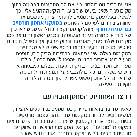
אנשים רבים נוטים לחשוב שאם הם מסתירים דבר מה בתוך
מקום סגור שאינו בשימוש קבוע‚ יהיה קשה להגיע אליו. כך
למשל‚ בעלי עסקים שמנסים להסתיר ציוד‚ מסמכים או
סחורה‚ בוחרים לעיתים להשתמש
במתקני אחסון חורפיים
כמו סגירת חורף
(אוהל קונסטרוקציה גדול המשמש לאחסון
של ציוד או סחורה בעונה הגשומה). במבט ראשון זה נראה כמו
מקום מושלם: סגור‚ מאובטח‚ ורחוק מהעין. אך בפועל‚ חוקרים
פרטיים מנוסים יודעים לזהות דפוסי שימוש לא שגרתיים
במקומות כאלה. שינוי פתאומי בתדירות הביקורים‚ תוספת
מנעולים או אזורים חדשים שהפכו ל”שטח פרטי”‚ כולם
מעוררים חשד. בנוסף‚ בדיקות תיעוד‚ מצלמות אבטחה או
רישומי משלוחים יכולים להצביע על תנועות חריגות. מה
שנראה כחלל אחסון פשוט עשוי להפוך במהרה לזירה
חקירתית פעילה.
החצר האחורית‚ המחסן והבוידעם
כאשר מדובר בראיות פיזיות‚ כמו מסמכים‚ דיסקים או ציוד‚
אנשים נוטים לבחור במקומות שבהם הם עצמם מרגישים
בטוחים. חצר אחורית‚ מחסן ישן או בוידעם בבית הפרטי נראים
כמקומות "מוגנים" – אך אלו המקומות הראשונים שחוקרים
מנוסים בודקים. כל שינוי קטן במבנה‚ ארגז חדש שהונח