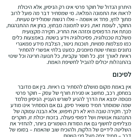
היתרון הגדול של חוקר פרטי אינו רק הניסיון‚ אלא היכולת
לראות את התמונה המלאה. מי שמסתיר דבר מה פועל לרוב
מתוך לחץ‚ פחד או אשמה – ואלו רגשות שמולידים טעויות.
החוקר‚ לעומת זאת‚ ניגש לתמונה מבחוץ‚ בוחן את ההתנהגות‚
מנתח את הדפוסים ומזהה את החריג. חקירה מקצועית
משלבת טכנולוגיה‚ פסיכולוגיה וידע בשטח. באמצעות כלים
כמו מצלמות סמויות‚ תוכנות ניטור‚ הצלבת מידע ממאגרי
נתונים וצוותי שטח מיומנים‚ כמעט בלתי אפשרי להסתיר
ראיות לאורך זמן. כל חוסר עקביות‚ כל תנועה חריגה וכל שינוי
בהתנהלות יכולים להוביל לחשיפת האמת.
לסיכום
אין באמת מקום מושלם להסתיר בו ראיות. בין אם מדובר
במחסן‚ רכב‚ מחשב או סגירת חורף של עסק – חוקר פרטי
מנוסה ימצא את הדרך להגיע לשורש העניין. הניסיון מלמד
שמה שמוסתר תמיד משאיר סימן‚ גם אם המסתיר אינו מודע
לכך. חקירה טובה היא לא רק חיפוש‚ אלא הבנה עמוקה של
התנהגות אנושית ושל דפוסי פעולה. בזכות יכולת זו‚ חוקרים
מצליחים לחשוף גם את הסודות השמורים ביותר‚ להחזיר את
השליטה לידיים של הלקוח‚ ולהוכיח שוב שהאמת – בסופו של
דבר – תמיד צפה מעל פני השטח.