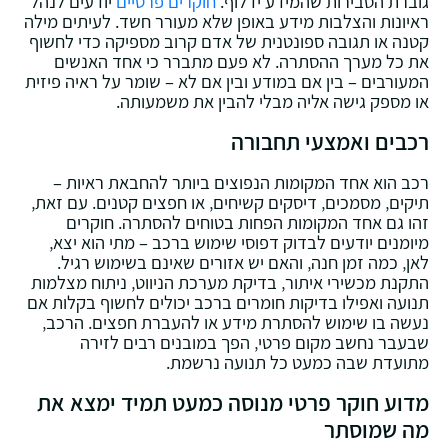
גוברת הסבירות שהמידע ידלוף.
חוקרים פרטיים
יודעים לנהל
ראיונות והצלבות מידע באופן שלא מעורר חשד. לעיתים מילה
קטנה או תגובה ספונטנית של אדם קרוב מספיקה כדי לחשוף
את כל מערך ההסתרה. לא פעם מתברר כי אחד האנשים
המעורבים – בין אם במודע ובין אם לא – שומר על ראיה פיזית
או מספק גישה אליה מבלי להבין את משמעותה.
רכבים ואמצעי תחבורה
רכב הוא אחד המקומות הנפוצים ביותר להחבאת ראיות –
תיקים‚ מסמכים‚ דיסקים קשיחים‚ או חפצים קטנים. עם זאת‚
זהו גם אחד המקומות הפחות בטוחים להסתרה. חוקרים
מיומנים יודעים לבדוק דפוסי שימוש ברכב – מתי הוא יצא‚
לאן‚ כמה זמן חנה‚ והאם יש אזורים שאינם בשימוש רגיל.
התקנת מכשירי איתור‚ בדיקת מערכת הניווט‚ ניתוח מצלמות
תנועה ואפילו בדיקות חומרים ברכב יכולים לחשוף בקלות אם
נעשה בו שימוש להסתרת מידע או להעברת חפצים. הרכב‚
שבעבר נחשב מקום פרטי‚ הפך במובנים רבים לזירה
מתועדת שבה כמעט כל תנועה נרשמת.
מדוע חוקר פרטי מנוסה כמעט תמיד ימצא את
מה שמוסתר