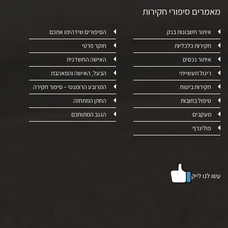
מאמרים סיפורי חקירות
איתור חשבונות בנק
הסיפורים שידהימו אתכם
חקירות כלכליות
חוקר פרטי
איתור נכסים
האישה החשדנית
ריגול תעשייתי
הבעל, האישה והמאהבת
חקירות ביטוח
המרובע הרומנטי – סיפור חקירה
טיפול בחובות
החתן המתחזה
מעקבים
הגנב המתוחכם
פוליגרף
עשו לנו לייק