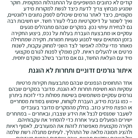
קודים לא כתובים המשפיעים על ההתנהלות המקומית. חוקר
שמגיע מבחוץ צריך לדעת כיצד לגשת למקורות מידע
מקומיים‚ כיצד לאתר גורמים שיכולים לספק נתונים רלוונטיים‚
ואיך לשמור על דיסקרטיות מבלי לעורר חשד. יש חשיבות רבה
גם לבחירת עיתוי נכון. במקרים שבהם מתנהלים מגעים
עסקיים או מתבצעת העברת בעלות על נכס‚ ביצוע החקירה
בזמן המתאים עשוי למנוע טעויות חמורות. חקירה שמתחילה
מאוחר מדי עלולה לאפשר לצד השני למחוק עקבות‚ לשנות
פרטים או להעלים ראיות. לכן מומלץ לפנות לגורם מקצועי
מיד עם העלאת החשד‚ גם אם מדובר בשלב מוקדם יחסית.
איתור גורמים זדוניים ותחרות לא הוגנת
אחד התחומים הנפוצים שבהם מתבצעות חקירות פרטיות
עסקיות הוא חשיפת תחרות לא הוגנת. מדובר במקרים שבהם
גורמים עסקיים משתמשים בשיטות פסולות כדי לזכות ביתרון
– כמו גניבת מידע‚ העברת לקוחות‚ שימוש בסודות מסחריים
או הפצת מידע כוזב. בחלק מהמקרים מדובר בעובדים
לשעבר שמנסים לנצל את הידע שצברו‚ ובאחרים – במתחרים
ישירים הפועלים בעיר אחרת כדי להסתיר את עקבותיהם.
חקירה מקצועית מאפשרת לזהות את המעורבים‚ לאסוף ראיות
ולהציג תמונה מלאה של התהליך. לעיתים מתגלה רשת שלמה
של קשרים עסקיים חבויים‚ שבה שותפים גורמים מאזורים