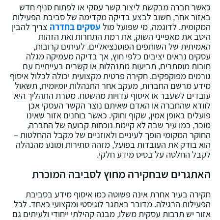
כאשר חברה מבקשת ליצור קשר עסקי או לפתוח סניף חדש
באזור אחר‚ חשוב לבצע בדיקה מקדימה של סביבת הפעילות
המקומית. לדוגמה‚ מי שפועל מול
עסקים בחדרה
צריך להבין
היטב את מאפייני השוק‚ את רמת התחרות ואת הזהות
האמיתית של השותפים הפוטנציאליים. לעיתים קרובות‚
עסקים נראים יציבים כלפי חוץ‚ אך בדיקה מעמיקה מגלה
חובות מוסתרים‚ תביעות מתנהלות או קשרים בעייתיים עם
גורמים מפוקפקים. חקירה פרטית מקצועית יכולה לכלול איסוף
מידע מרשם החברות‚ מעקב אחר התנהלות יומיומית‚ תשאול
עובדים לשעבר או איסוף עדויות מהשטח. מטרת התהליך היא
לוודא שהחברה או האדם שאיתם נוצר הקשר העסקי אכן
פועלים באופן אמין‚ שקוף וחוקי. כאשר בוחנים אזור שאינו
מוכר‚ כמו עיר שבה לא קיימת נוכחות קבועה של החברה‚
החוקר המקומי הופך לעיניים ולאוזניים של מקבל ההחלטות –
הוא בודק את העובדות בפועל‚ מזהה סתירות ומונע מהנהלה
לקבל החלטה על בסיס מידע חלקי.
האתגרים שבחקירה מחוץ לסביבה המוכרת
חקירה בעיר אחרת אינה פשוטה כמו איסוף מידע בסביבת
הפעילות הרגילה. מדובר באתגר לוגיסטי ומקצועי כאחד. לכל
אזור יש תרבות עסקית משלו‚ מבנה קהילתי ייחודי ולעיתים גם