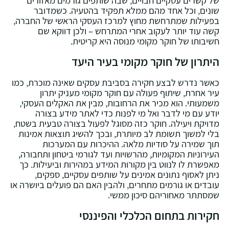
שונים‚ וכל אחד מהם ממלא תפקיד בהטעיה. כשמדובר
בפעילות שמתרחשת מחוץ למרכז העסקי הראשי של החברה‚
קשה עוד יותר לעקוב אחרי המתרחש – ולכן דווקא שם
חשיבותו של חוקר מקומי מנוסה היא קריטית.
היתרון של חוקר מקומי בעיר היעד
כאשר נדרש לבצע חקירה בסביבת עסקים שאינה מוכרת‚ כמו
עיר אחרת‚ שיתוף פעולה עם חוקר מקומי מעניק יתרון
משמעותי. הוא מכיר את הרחובות‚ מבין את האקלים העסקי‚
יודע עם מי לדבר ואל מי לפנות כדי לאתר מידע בצורה
מדויקת ויעילה. חוקר כזה מסוגל לפעול בצורה טבעית בשטח‚
בלי למשוך תשומת לב מיותרת‚ ובכך להשיג תוצאות אמינות
תוך שמירה על סודיות מלאה. ההיכרות עם המערכות
העירוניות המקומיות, מהרשויות ועד לגורמי ביטחון ותחבורה,
מאפשרת לו לנווט בין מקורות המידע במהירות וביעילות. כך
ניתן לאסוף נתונים אמינים על שותפים עסקיים‚ ספקים‚
עובדים או גורמים מתחרים‚ ולהבין האם הם פועלים ביושרה או
שמסתתר מאחוריהם סיכון ממשי.
חקירות בתחום הכלכלי והפיננסי