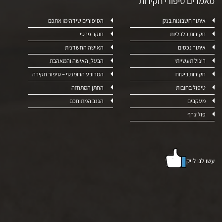
מאמרים סיפורי חקירות
איתור חשבונות בנק
הסיפורים שידהימו אתכם
חקירות כלכליות
חוקר פרטי
איתור נכסים
האישה החשדנית
ריגול תעשייתי
הבעל, האישה והמאהבת
חקירות ביטוח
המרובע הרומנטי – סיפור חקירה
טיפול בחובות
החתן המתחזה
מעקבים
הגנב המתוחכם
פוליגרף
עשו לנו לייק