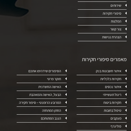
שירותים
סיפורי חקירות
המלצות
צור קשר
הצהרת נגישות
מאמרים סיפורי חקירות
איתור חשבונות בנק
הסיפורים שידהימו אתכם
חקירות כלכליות
חוקר פרטי
איתור נכסים
האישה החשדנית
ריגול תעשייתי
הבעל, האישה והמאהבת
חקירות ביטוח
המרובע הרומנטי – סיפור חקירה
טיפול בחובות
החתן המתחזה
מעקבים
הגנב המתוחכם
פוליגרף