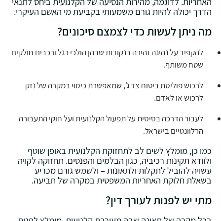
האחריות. לדוגמה, מהירות הנסיעה של הקלנועית ביחס לתנאי
הדרך יכולה להיות גורם משמעותי בקביעת מי האשם העיקרי.
מה ניתן לעשות כדי לצמצם סיכונים?
להקפיד על נהיגה זהירה בנקודות שבהן הולכי רגל ורכבים חולקים
שטח משותף.
לרכוש פוליסת ביטוח צד ג', שמאפשרת כיסוי במקרה של נזק
לרכוש או לאדם.
לעבור הדרכה בסיסית על תפעול הקלנועית ועל חוקי התעבורה
הרלוונטיים בישראל.
כמו כן, מומלץ לשים לב לתחזוקת הקלנועית באופן שוטף
ולוודא תקינות רכיביה, כגון הבלמים והפנסים. תחזוקה לקויה
עשויה להוביל לתקלות ולתאונות – ולשמש גורם מכריע
בשאלת חלוקת האחריות המשפטית במקרה של תביעה.
מתי יש לפנות לעורך דין?
בכל מקרה של תאונה שבה מעורבת קלנועית, מומלץ לפנות