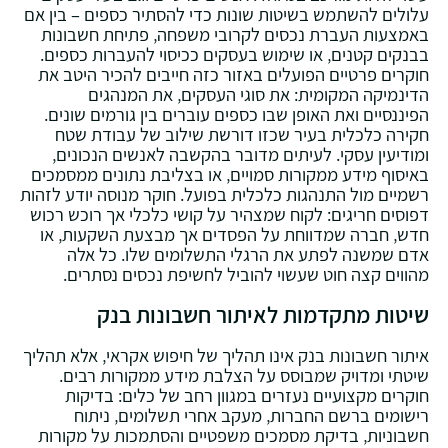
עלולים להשתמש בשיטות שונות כדי להסתיר כספים – בין אם
באמצעות העברת נכסים לקרובי משפחה‚ פתיחת חשבונות
בבנקים קטנים‚ או שימוש בעסקים ככיסוי להעברות כספים.
חוקרים פרטיים הפועלים באזור כזה חייבים להכיר היטב את
הדינמיקה המקומית: את סוגי העסקים‚ את המנהגים
הפיננסיים ואת האופן שבו כספים עוברים בין גורמים שונים.
חקירה כלכלית בעיר שכזו דורשת שילוב של עבודת שטח
ומודיעין עסקי. לעיתים מדובר בהקשבה לאנשים הנכונים‚
באיסוף מידע ממקורות סמויים‚ או בצליבת נתונים ממסמכים
רשמיים מול התנהגות כלכלית בפועל. חוקר מנוסה יודע לזהות
דפוסים חריגים: לקוח שמצהיר על קושי כלכלי אך רוכש רכוש
חדש‚ חברה שמדווחת על הפסדים אך מבצעת השקעות‚ או
אדם שמשנה לפתע את הרגלי התשלומים שלו. כל אלה
מהווים קצה חוט שעשוי להוביל לחשיפת נכסים נסתרים.
שיטות מתקדמות לאיתור חשבונות בנק
איתור חשבונות בנק אינו תהליך של חיפוש אקראי‚ אלא תהליך
שיטתי ומדויק שמבוסס על הצלבת מידע ממקורות רבים.
חוקרים מקצועיים נעזרים במגוון רחב של כלים: בדיקות
רישומים ברשם החברות‚ מעקב אחרי תשלומים‚ ניתוח
חשבוניות‚ בדיקת מסמכים משפטיים והסתמכות על מקורות