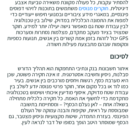
להסתיר עקבות‚ כל פעולה מקוונת משאירה טביעת אצבע
דיגיטלית.
חוקרים מנוסים
משתמשים בתוכנות לזיהוי דפוסים
פיננסיים‚ במאגרי מידע ציבוריים ובמנועי חיפוש ייעודיים כדי
למפות את התמונה הכלכלית במדויק. שילוב בין טכנולוגיה
לבין עבודת שטח גם מאפשר גישה יעילה יותר למידע. חוקר
שמצויד בציוד מעקב מתקדם‚ מצלמות נסתרות ומערכות
GPS יכול לזהות בזמן אמת קשרים בין אנשים‚ תנועות כספיות
ומקומות שבהם מתבצעת פעילות חשודה.
לסיכום
איתור חשבונות בנק ונתיבי התחמקות הוא תהליך הדורש
סבלנות‚ ניסיון וחשיבה אסטרטגית. זו אינה חקירה פשוטה‚ שכן
היא מערבת כסף‚ רגשות ויחסים מורכבים בין אנשים. בעיר
כמו לוד או בכל מקום אחר‚ חוקר פרטי מנוסה יודע לשלב בין
עבודת שטח מדויקת‚ איסוף מודיעין איכותי ושימוש בטכנולוגיה
מתקדמת כדי לחשוף את האמת. כל חקירה כלכלית מתחילה
בשאלה אחת – לאן נעלם הכסף? – ומסתיימת בתשובה
שמבוססת על ראיות‚ שקיפות והבנה עמוקה של העולם
הפיננסי. בעזרת התמדה‚ שיטות מקצועיות וניסיון מצטבר‚ גם
הכסף שמוסתר היטב הופך בסופו של דבר לנראה לעין.