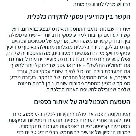
הדרוש מבלי לחרוג מהמותר.
הקשר בין מודיעין עסקי לחקירה כלכלית
איתור חשבונות ונתיבי התחמקות אינו מתבצע בוואקום. הוא
קשור לעיתים קרובות למידע עסקי רחב יותר – שיתופי פעולה
בין חברות‚ קשרים משפחתיים‚ או רקע של סכסוכים עסקיים
קודמים. לכן‚ חקירה כלכלית מוצלחת מתחילה באיסוף מודיעין
עסקי מדויק: מי הם האנשים המעורבים‚ מה ההיסטוריה שלהם‚
ואילו קשרים הם מנהלים. חוקרים מקצועיים יודעים לזהות גם
את “החוליה החלשה” – אדם או עסק שדרכו קל יותר לחשוף
את המערכת כולה. זה יכול להיות שותף עסקי זוטר‚ עובד
לשעבר‚ או אדם מהמעגל החברתי של הנחקר. בעזרת מידע
ממוקד שמגיע ממספר מקורות שונים‚ ניתן לבנות תמונה
שלמה שמובילה לחשיפת האמת הכלכלית.
השפעת הטכנולוגיה על איתור כספים
הטכנולוגיה הפכה את עולם החקירות לכלי רב-עוצמה. כיום
ניתן לעקוב אחרי העברות כספים‚ תנועות דיגיטליות ועסקאות
במטבעות קריפטוגרפיים באמצעות מערכות מתקדמות.
למרות הניסיון של אנשים להשתמש בכלים דיגיטליים כדי