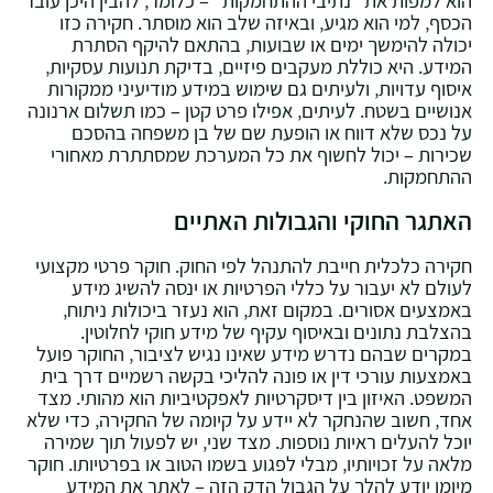
הכסף‚ למי הוא מגיע‚ ובאיזה שלב הוא מוסתר. חקירה כזו
יכולה להימשך ימים או שבועות‚ בהתאם להיקף הסתרת
המידע. היא כוללת מעקבים פיזיים‚ בדיקת תנועות עסקיות‚
איסוף עדויות‚ ולעיתים גם שימוש במידע מודיעיני ממקורות
אנושיים בשטח. לעיתים‚ אפילו פרט קטן – כמו תשלום ארנונה
על נכס שלא דווח או הופעת שם של בן משפחה בהסכם
שכירות – יכול לחשוף את כל המערכת שמסתתרת מאחורי
ההתחמקות.
האתגר החוקי והגבולות האתיים
חקירה כלכלית חייבת להתנהל לפי החוק. חוקר פרטי מקצועי
לעולם לא יעבור על כללי הפרטיות או ינסה להשיג מידע
באמצעים אסורים. במקום זאת‚ הוא נעזר ביכולות ניתוח‚
בהצלבת נתונים ובאיסוף עקיף של מידע חוקי לחלוטין.
במקרים שבהם נדרש מידע שאינו נגיש לציבור‚ החוקר פועל
באמצעות עורכי דין או פונה להליכי בקשה רשמיים דרך בית
המשפט. האיזון בין דיסקרטיות לאפקטיביות הוא מהותי. מצד
אחד‚ חשוב שהנחקר לא יידע על קיומה של החקירה‚ כדי שלא
יוכל להעלים ראיות נוספות. מצד שני‚ יש לפעול תוך שמירה
מלאה על זכויותיו‚ מבלי לפגוע בשמו הטוב או בפרטיותו. חוקר
מיומן יודע להלך על הגבול הדק הזה – לאתר את המידע