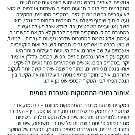
אנושיים. לעיתים נדרש גם שימוש באמצעים טכנולוגיים
מתקדמים כדי לזהות תנועות כספיות חשודות או דפוסי שימוש
לא עקביים בחשבונות קיימים. במקרים מסוימים‚ החקירה
נעשית תוך שיתוף פעולה עם מומחים בתחום הפיננסי‚ רואי
חשבון או יועצים משפטיים‚ כדי לוודא שכל פעולה נעשית
במסגרת החוק. החוקרים יודעים לבדוק לא רק את החשבונות
עצמם‚ אלא גם את המסגרות שדרכן נעשות העברות – למשל‚
שימוש בכרטיסי אשראי זרים‚ חברות קש‚ הלוואות פיקטיביות
או נכסים על שם אחרים. אחת השיטות היעילות ביותר היא
מעקב עקיף אחרי נכסים פיזיים: רכוש‚ רכבים‚ נדל"ן או ציוד
יקר. במקרים רבים‚ אנשים שמסתירים כסף נוטים להשקיע
אותו בנכסים מוחשיים‚ מתוך מחשבה שיהיה קשה יותר לעקוב
אחריהם. אולם‚ חוקר פרטי מנוסה יודע לזהות את הקשר בין
הנכס הפיזי לבין המקור הכספי שמימן אותו.
איתור נתיבי התחמקות והעברת כספים
במקרים שבהם מדובר בהתחמקות מכוונת – לדוגמה‚ אדם
שמנסה להתחמק מתשלום מזונות‚ חוב או פסק דין – העבודה
הופכת למורכבת יותר. אנשים כאלה נוקטים לרוב בשיטות
מתוחכמות: פתיחת חשבונות על שם בני משפחה‚ שימוש
בחברות ביניים‚ או העברת כספים במזומן. תפקידו של החוקר
הוא למפות את “נתיבי ההתחמקות” – כלומר‚ להבין היכן עובר