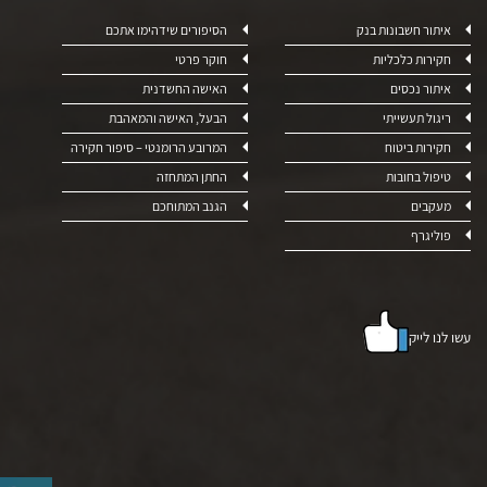
איתור חשבונות בנק
הסיפורים שידהימו אתכם
חקירות כלכליות
חוקר פרטי
איתור נכסים
האישה החשדנית
ריגול תעשייתי
הבעל, האישה והמאהבת
חקירות ביטוח
המרובע הרומנטי – סיפור חקירה
טיפול בחובות
החתן המתחזה
מעקבים
הגנב המתוחכם
פוליגרף
עשו לנו לייק