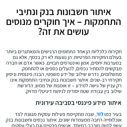
איתור חשבונות בנק ונתיבי
התחמקות – איך חוקרים מנוסים
עושים את זה?
חקירות כלכליות הן אחד התחומים הרגישים והמאתגרים ביותר
בעולם החקירות הפרטיות. הן נוגעות לא רק בכסף‚ אלא גם
במערכות יחסים‚ אמון ואינטרסים חבויים. כאשר אדם או חברה
מבקשים להסתיר נכסים‚ להעלים כספים או להתחמק
מתשלומים‚ נדרש שילוב של ידע משפטי‚ הבנה פיננסית וניסיון
חקירתי רב-שנים. איתור חשבונות בנק ונתיבי התחמקות אינו
רק עניין של גישה למידע – זו אומנות של ממש‚ הדורשת
שילוב בין עבודת שטח יסודית לניתוח דיגיטלי מדויק.
איתור מידע פיננסי בסביבה עירונית
בעיר כמו
לוד
‚ שבה מתקיימת פעילות עסקית מגוונת לצד
אוכלוסייה רחבה ממעמדות שונים‚ איתור נכסים וחשבונות בנק
עשוי להיות מורכב במיוחד. אנשים פרטיים וגם בעלי עסקים