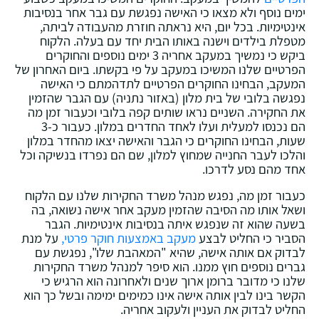
ימים נוסף ולא מצאו כי האישה נפגשת עם גבר אחר בנסיבות
אינטימיות. בכל יום, היא נראתה חוזרת מהעבודה לביתה,
מטפלת בילדים וישנה באותו הבית יחד עם בעלה. הלקוח
ביקש כי נמשיך במעקב אחריה 3 ימים נוספים והחוקרים
הפרטיים שלנו המשיכו במעקב על פי בקשתו. ביום האחרון של
המעקב, הבחינו החוקרים הפרטיים לתדהמתם כי האישה
נפגשה בלובי של בית מלון (באזור נתניה) עם הגבר שהזמין
את החקירה. השניים נראו שותים קפה בלובי וכעבור זמן מה
הם נכנסו למעלית ועלו לאחד החדרים במלון. כעבור כ-3
שעות, הבחינו החוקרים כי הגבר והאישה יצאו מהחדר במלון
והלכו לעבר החנייה שמחוץ למלון, שם הם נפרדו בנשיקה וכל
אחד מהם נסע לדרכו.
כעבור זמן מה, נפגש מנהל משרד החקירות שלנו עם הלקוח
ושאל אותו מה הסיבה שהזמין מעקב אחר אישה נשואה, בה
בשעה שהוא זה שנפגש איתה בנסיבות אינטימיות. הגבר
הסביר כי החליט לבצע
מעקב באמצעות חוקר פרטי,
על מנת
לבדוק אם אותה אישה, שהיא "המאהבת שלו", נפגשת עם
גברים נוספים חוץ ממנו. הוא סיפר למנהל משרד החקירות
שלנו כי מדובר ברומן ארוך שנים ולאחרונה הוא הרגיש כי
הקשר בינו לבין אותה אישה אינו כמימים ימימה ובשל כך הוא
החליט לבדוק את העניין ולעקוב אחריה.