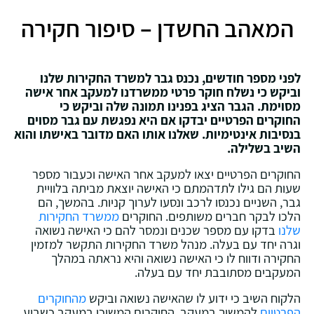
המאהב החשדן – סיפור חקירה
לפני מספר חודשים, נכנס גבר למשרד החקירות שלנו
וביקש כי נשלח חוקר פרטי ממשרדנו למעקב אחר אישה
מסוימת. הגבר הציג בפנינו תמונה שלה וביקש כי
החוקרים הפרטיים יבדקו אם היא נפגשת עם גבר מסוים
בנסיבות אינטימיות. שאלנו אותו האם מדובר באישתו והוא
השיב בשלילה.
החוקרים הפרטיים יצאו למעקב אחר האישה וכעבור מספר
שעות הם גילו לתדהמתם כי האישה יוצאת מביתה בלוויית
גבר, השניים נכנסו לרכב ונסעו לערוך קניות. בהמשך, הם
הלכו לבקר חברים משותפים. החוקרים
ממשרד החקירות
שלנו
בדקו עם מספר שכנים ונמסר להם כי האישה נשואה
וגרה יחד עם בעלה. מנהל משרד החקירות התקשר למזמין
החקירה ודווח לו כי האישה נשואה והיא נראתה במהלך
המעקבים מסתובבת יחד עם בעלה.
הלקוח השיב כי ידוע לו שהאישה נשואה וביקש
מהחוקרים
הפרטיים
להמשיך במעקב. החוקרים המשיכו במעקב כשבוע