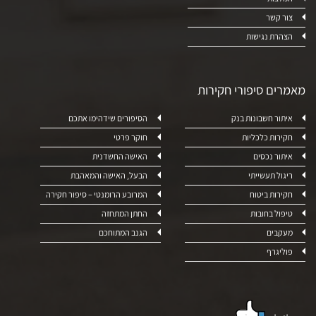
צור קשר
הצהרת נגישות
מאמרים סיפורי חקירות
איתור חשבונות בנק
הסיפורים שידהימו אתכם
חקירות כלכליות
חוקר פרטי
איתור נכסים
האישה החשדנית
ריגול תעשייתי
הבעל, האישה והמאהבת
חקירות ביטוח
המרובע הרומנטי – סיפור חקירה
טיפול בחובות
החתן המתחזה
מעקבים
הגנב המתוחכם
פוליגרף