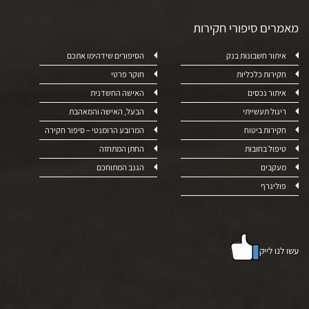
מאמרים סיפורי חקירות
איתור חשבונות בנק
הסיפורים שידהימו אתכם
חקירות כלכליות
חוקר פרטי
איתור נכסים
האישה החשדנית
ריגול תעשייתי
הבעל, האישה והמאהבת
חקירות ביטוח
המרובע הרומנטי – סיפור חקירה
טיפול בחובות
החתן המתחזה
מעקבים
הגנב המתוחכם
פוליגרף
עשו לנו לייק