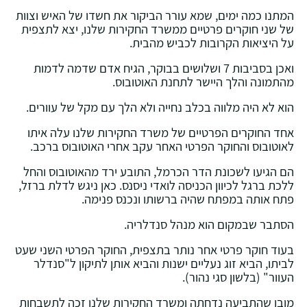
המתנו כמה ימים, שמא עורר הביקור את חשדו של האיש וצוות
של שני חוקרים פרטיים ממשרד החקירות שלנו, יצא לתצפית
על היציאות הקרובות לכביש מהבית.
ואכן בסביבות 7 ושלושים בבוקר, הגיח אדם שדמה לדמות
מהתמונה והלך היישר לתחנת האוטובוס.
הוא לא היה מלווה בכלב נחייה ולא הלך עם מקל של עוורים.
אחד החוקרים הפרטיים של משרד החקירות שלנו עלה איתו
לאוטובוס והחוקר הפרטי האחר עקב אחרי האוטובוס ברכב.
הם הגיעו לשכונת הדר הכרמל, התובע ירד מהאוטובוס והחל
ללכת ברגל לכיוון הכניסה לואדי ניסנס. כאן ניגש לדלת ברזל,
פתח אותה במפתח שהיה ברשותו ונכנס פנימה.
הסתבר שבמקום הוא מנהל סנדלריה.
בעוד חוקר פרטי אחר נותר בתצפית, החוקר הפרטי השני שעט
לביתו, הביא זוג נעליים ישנות והביא אותן לתיקון ל"סנדלר
העוור" (בלשון סגי נהור).
מובן שהתביעה נדחתה ומשרד החקירות שלנו זכה לתשבחות