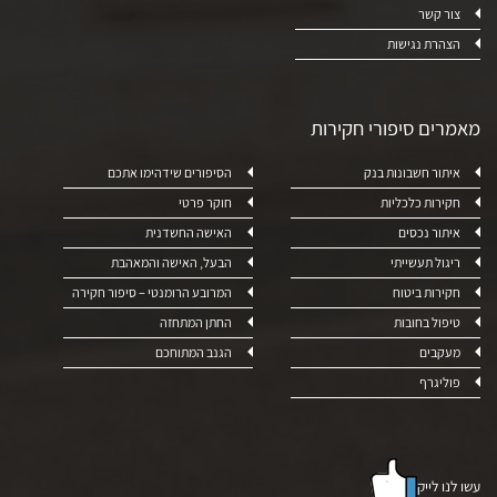
צור קשר
הצהרת נגישות
מאמרים סיפורי חקירות
איתור חשבונות בנק
הסיפורים שידהימו אתכם
חקירות כלכליות
חוקר פרטי
איתור נכסים
האישה החשדנית
ריגול תעשייתי
הבעל, האישה והמאהבת
חקירות ביטוח
המרובע הרומנטי – סיפור חקירה
טיפול בחובות
החתן המתחזה
מעקבים
הגנב המתוחכם
פוליגרף
עשו לנו לייק