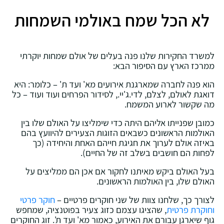
לא הכל שמח באולמי השמחות
למשרד החקירות שלנו פנה בעלים של אולם שמחות יוקרתי
ממרכז הארץ עם הסיפור הבא:
הוא פנה לחברה שמארגנת אירועים מא' ועד ת' – כלומר: היא
דואגת לאולם, לצלם, לדי.ג'יי., לסידור הפרחים ועוד ועוד – כל
מה שקשור לארוע המשמח.
כמובן שפנייתו אליהם היתה כדי שימליצו על האולם שלו בין
האולמות הראשונים כשבאים הזוגות הצעירים להיוועץ בהם
באיזה אולם לערוך את חגיגת חייהם האחת והיחידה (כך
לפחות הם חושבים בשלב זה של החיים).
בעל האולם ביקש מאיתנו לחקור אם אכן הם ממליצים על
האולם שלו, בין האולמות הראשונים.
לצורך כך, שלחנו צוות של שני חוקרים פרטיים –
חוקר פרטי
וחוקרת פרטית
, שהציגו עצמם כזוג צעיר בפוטנציה, שמחפש
גוף שיארגן עבורם את האירוע, כאמור מא' ועד ת'. זוג החוקרים