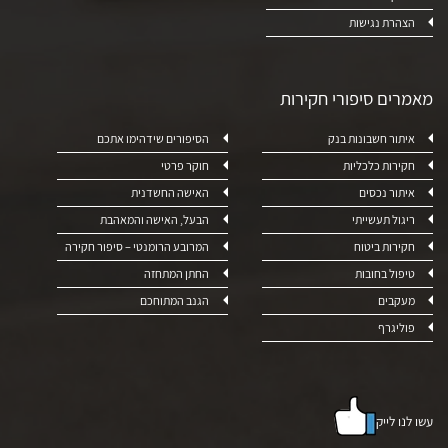
הצהרת נגישות
מאמרים סיפורי חקירות
איתור חשבונות בנק
הסיפורים שידהימו אתכם
חקירות כלכליות
חוקר פרטי
איתור נכסים
האישה החשדנית
ריגול תעשייתי
הבעל, האישה והמאהבת
חקירות ביטוח
המרובע הרומנטי – סיפור חקירה
טיפול בחובות
החתן המתחזה
מעקבים
הגנב המתוחכם
פוליגרף
עשו לנו לייק