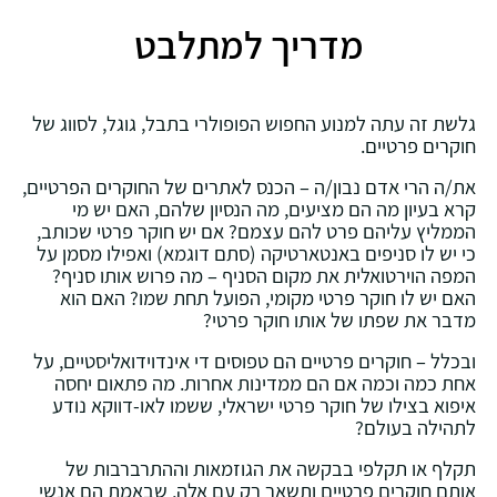
מדריך למתלבט
גלשת זה עתה למנוע החפוש הפופולרי בתבל, גוגל, לסווג של
חוקרים פרטיים.
את/ה הרי אדם נבון/ה – הכנס לאתרים של החוקרים הפרטיים,
קרא בעיון מה הם מציעים, מה הנסיון שלהם, האם יש מי
הממליץ עליהם פרט להם עצמם? אם יש חוקר פרטי שכותב,
כי יש לו סניפים באנטארטיקה (סתם דוגמא) ואפילו מסמן על
המפה הוירטואלית את מקום הסניף – מה פרוש אותו סניף?
האם יש לו חוקר פרטי מקומי, הפועל תחת שמו? האם הוא
מדבר את שפתו של אותו חוקר פרטי?
ובכלל – חוקרים פרטיים הם טפוסים די אינדוידואליסטיים, על
אחת כמה וכמה אם הם ממדינות אחרות. מה פתאום יחסה
איפוא בצילו של חוקר פרטי ישראלי, ששמו לאו-דווקא נודע
לתהילה בעולם?
תקלף או תקלפי בבקשה את הגוזמאות וההתרברבות של
אותם חוקרים פרטיים ותשאר רק עם אלה, שבאמת הם אנשי