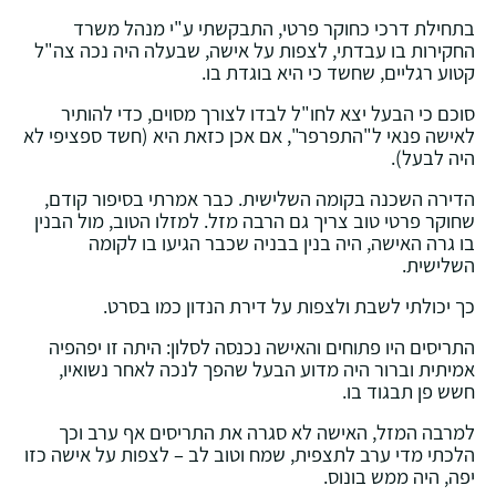
בתחילת דרכי כחוקר פרטי, התבקשתי ע"י מנהל משרד
החקירות בו עבדתי, לצפות על אישה, שבעלה היה נכה צה"ל
קטוע רגליים, שחשד כי היא בוגדת בו.
סוכם כי הבעל יצא לחו"ל לבדו לצורך מסוים, כדי להותיר
לאישה פנאי ל"התפרפר", אם אכן כזאת היא (חשד ספציפי לא
היה לבעל).
הדירה השכנה בקומה השלישית. כבר אמרתי בסיפור קודם,
שחוקר פרטי טוב צריך גם הרבה מזל. למזלו הטוב, מול הבנין
בו גרה האישה, היה בנין בבניה שכבר הגיעו בו לקומה
השלישית.
כך יכולתי לשבת ולצפות על דירת הנדון כמו בסרט.
התריסים היו פתוחים והאישה נכנסה לסלון: היתה זו יפהפיה
אמיתית וברור היה מדוע הבעל שהפך לנכה לאחר נשואיו,
חשש פן תבגוד בו.
למרבה המזל, האישה לא סגרה את התריסים אף ערב וכך
הלכתי מדי ערב לתצפית, שמח וטוב לב – לצפות על אישה כזו
יפה, היה ממש בונוס.