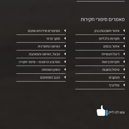
מאמרים סיפורי חקירות
איתור חשבונות בנק
הסיפורים שידהימו אתכם
חקירות כלכליות
חוקר פרטי
איתור נכסים
האישה החשדנית
ריגול תעשייתי
הבעל, האישה והמאהבת
חקירות ביטוח
המרובע הרומנטי – סיפור חקירה
טיפול בחובות
החתן המתחזה
מעקבים
הגנב המתוחכם
פוליגרף
עשו לנו לייק