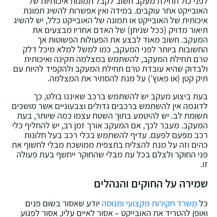
לפני כול תחילת מעקב חשוב לקבל תמונות איכותיות של
האובייקט אחר עוקבים. במידה ואין אפשרות להשיג תמונת
איכותית של האובייקט או תמונה של האובייקט כלל, יש להשיג
תיאור מדויק (ככל שניתן) של האדם אחריו מבצעים את
המעקב. חשוב מאוד לבצע את הפעולות הפשוטות אך
החשובות ביותר לפני המעקב, כמו למשל למלא מיכל דלק
טרם תחילת המעקב, להשתמש במצלמה תקינה ואיכותית
ולבדוק שהיא עובדת טרם תחילת המעקב ולהקפיד להיות עם
תיק קטן (או פאוץ') על מנת להסתיר את המצלמה.
בעת ביצוע מעקב יש להשתמש ברכב שאיננו בולט, כך
לדוגמה אין להשתמש ברכבים גדולים וצבעוניים אשר מושכים
תשומת לב. יש להיטמע בתוך השטח עצמו כמה שיותר, בעת
המעקב. מעבר לכך, אם המעקב אורך זמן רב, יש להחליף כלי
רכב מפעם לפעם. עדיף להשתמש בכלי רכב בעל חלונות
כהים וזה על מנת להצליח בתצפית ממושכת מבלי לחשוף את
פני החוקר ולצלם בכל עת מבלי שהחוקר ייחשף בעת פעולה
זו.
שמירה על החוקים והנהלים
כל
משרד חקירות מקצועי ומנוסה
יודע שאסור בשום פנים
ואופן להטריד את האובייקט – אסור לאיים עליו, אסור לפגוע