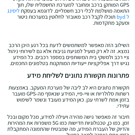
GPS המותקן ברכב ומחובר למערכת החשמלית שלו, תוך
התאמה מושלמת לכלי רכב חשמליים. לדוגמא בעסקת
ליסינג
ל byd
תוכלו לקבל רכב מאובזר לחלוטין במערכות ניטור
ומעקב מתקדמות.
השילוב הזה מאפשר למשתמשים לדעת בכל רגע היכן הרכב
נמצא. זה לא רק מועיל למניעת גניבות אלא גם לשירותי ניהול
ציי רכב ולמשקי בית המשותפים במספר רכבים. כל המידע
נגיש דרך אפליקציות ייעודיות המותקנות בטלפונים החכמים.
פתרונות תקשורת נתונים לשליחת מידע
תקשורת נתונים היא לב ליבה של מערכת המעקב. באמצעות
רשתות סלולריות או וויי-פיי, המידע שנאסף מה-GPS מועבר
בזמן אמת לשרתי ענן. כאן המידע מעובד ונשמר לשימוש
עתידי.
חיבור זה מאפשר גישה מהירה ויעילה למידע, מכל מקום ובכל
זמן. כמו כן, טכנולוגיות חדישות כמו 5G משפרות את המהירות
והדיוק של העברת המידע, מה שמבטיח שהתמונה המתקבלת
בזמן אמת נאמנה למצב בפועל.