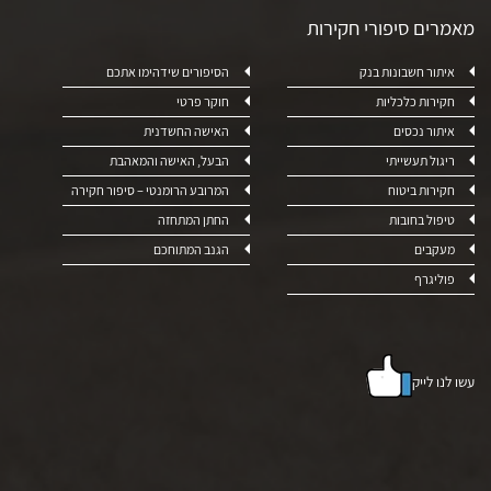
מאמרים סיפורי חקירות
איתור חשבונות בנק
הסיפורים שידהימו אתכם
חקירות כלכליות
חוקר פרטי
איתור נכסים
האישה החשדנית
ריגול תעשייתי
הבעל, האישה והמאהבת
חקירות ביטוח
המרובע הרומנטי – סיפור חקירה
טיפול בחובות
החתן המתחזה
מעקבים
הגנב המתוחכם
פוליגרף
עשו לנו לייק