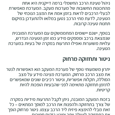
ניהול טעינת הרכב החשמלי ברמה דייקנית היא אחת
מהתכונות החשובות של מערכות מעקב. המערכת מאפשרת
לבעלי הרכבים לראות בזמן אמת את המצב הנוכחי של
הטעינה, לדעת מתי הרכב נטען במלואו ולהתעדכן במיקום
תחנות טעינה קרובות.
בנוסף, ישנם יישומים המתממשקים עם המערכת המובנית
שנמצאת ברכב ומספקים מידע כמו זמן הטעינה הנדרש,
עלויות משוערות ואפילו התרעות במקרה של בעיות במערכת
הטעינה.
ניטור ותחזוקה מרחוק
יתרון משמעותי נוסף של מערכת המעקב הוא האפשרות לנטר
את מצב הרכב מרחוק. המערכת מציגה מידע על מצב
הסוללה, תקלות אפשריות, וניטור רכיבים שונים שמאפשרים
לתזמן תחזוקה מתאימה לפני שהבעיות הופכות להיות
קריטיות.
בזכות המעקב המובנה, ניתן לקבל התרעות מידיות במקרה
של צורך בתחזוקה ולהפנות את הרכב למוסך המתאים – כל
זאת מבלי להימצא פיזית ליד הרכב עצמו. ניטור מרחוק הופך
את התחזוקה ליעילה יותר ומונע נזקים חמורים.