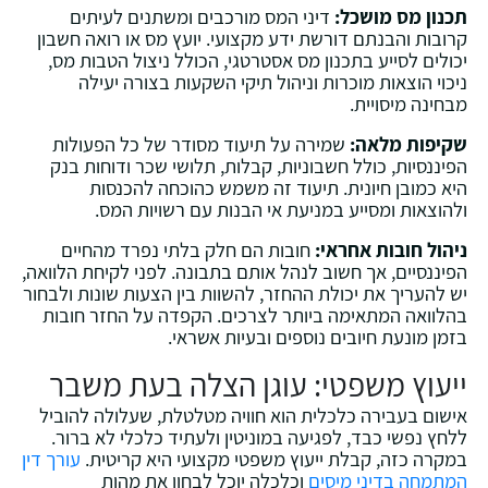
תכנון מס מושכל:
דיני המס מורכבים ומשתנים לעיתים
קרובות והבנתם דורשת ידע מקצועי. יועץ מס או רואה חשבון
יכולים לסייע בתכנון מס אסטרטגי, הכולל ניצול הטבות מס,
ניכוי הוצאות מוכרות וניהול תיקי השקעות בצורה יעילה
מבחינה מיסויית.
שקיפות מלאה:
שמירה על תיעוד מסודר של כל הפעולות
הפיננסיות, כולל חשבוניות, קבלות, תלושי שכר ודוחות בנק
היא כמובן חיונית. תיעוד זה משמש כהוכחה להכנסות
ולהוצאות ומסייע במניעת אי הבנות עם רשויות המס.
ניהול חובות אחראי:
חובות הם חלק בלתי נפרד מהחיים
הפיננסיים, אך חשוב לנהל אותם בתבונה. לפני לקיחת הלוואה,
יש להעריך את יכולת ההחזר, להשוות בין הצעות שונות ולבחור
בהלוואה המתאימה ביותר לצרכים. הקפדה על החזר חובות
בזמן מונעת חיובים נוספים ובעיות אשראי.
ייעוץ משפטי: עוגן הצלה בעת משבר
אישום בעבירה כלכלית הוא חוויה מטלטלת, שעלולה להוביל
ללחץ נפשי כבד, לפגיעה במוניטין ולעתיד כלכלי לא ברור.
במקרה כזה, קבלת ייעוץ משפטי מקצועי היא קריטית.
עורך דין
המתמחה בדיני מיסים
וכלכלה יוכל לבחון את מהות