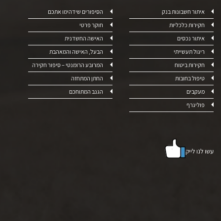
איתור חשבונות בנק
הסיפורים שידהימו אתכם
חקירות כלכליות
חוקר פרטי
איתור נכסים
האישה החשדנית
ריגול תעשייתי
הבעל, האישה והמאהבת
חקירות ביטוח
המרובע הרומנטי – סיפור חקירה
טיפול בחובות
החתן המתחזה
מעקבים
הגנב המתוחכם
פוליגרף
עשו לנו לייק