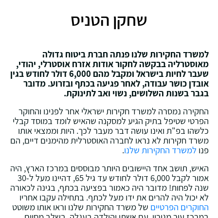
שחקן הטניס
למשרד החקירות שלנו פנתה חברת ביטוח גדולה
מאוסטרליה בבקשה לחקור אודות אזרח אוסטרלי, יהודי,
שעבר לחיות בישראל ומקבל מהם 6,000 דולר לחודש בגין
אובדן כושר עבודה, לאחר פגיעה בכתף ובזרוע. מדובר
בגבר בשנות השלושים, נשוי ואב לתינוקת.
החקירה נמסרה למשרד חקירות ישראלי אחר לפנינו והחוקר
הפרטי שטיפל בתיק הגיע למסקנה שהאיש לומד במוסד קבלי
כלשהו בפ"ת ואינו עושה דבר מעבר לכך. היות וממצאי אותו
משרד חקירות לא נראו לחברה האוסטרלית מהימנים דיים, הם
פנו
למשרד החקירות שלנו
.
האיש, תושב אחד היישובים היותר מבוססים במרכז הארץ, היה
אמור לקבל 6,000 דולר לחודש עד גיל 65, דהיינו מעל ל-30
שנה לפחות! מדובר היה כאמור בפציעה בכתף, בגינה לכאורה
לא יכול היה להרים את ידו מעל לכתף. בתחילה עקבו אחריו
החוקרים הפרטיים
של משרד החקירות שלנו וראו אותו משוטט
במרכז עיר מגוריו, עם אשתו והילדה בעגלה. בשלב מסוים,