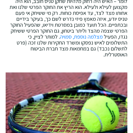
לומר – האיש היה רחוק מלהיות שחקן טניס חובב, הוא היה
מקצוען לעילא ולעילא. הוא הריץ את החוקר הפרטי שלנו ואת
אחותו מצד לצד, עד אפיסת כוחות. רק מי ששיחק אי פעם
טניס יודע, איזה מאמץ פיזי נדרש לשם כך, בעיקר בידיים
ובכתפיים. הכל תועד כמובן במסרטת וידיאו, שהפעיל החוקר
הפרטי שצפה מהצד וליתר ביטחון, גם החוקר הפרטי ששיחק
נגדו, הפעיל
מצלמה נוספת, סמויה
. למותר לציין, כי
התשלומים לאיש נפסקו ומשרד החקירות שלנו זכה (פרט
לתשלום נכבד) גם במחמאות מצד חברת הביטוח
האוסטרלית.