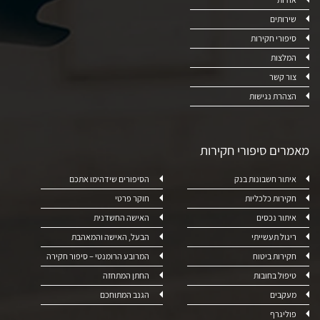
אודות
שירותים
סיפורי חקירות
המלצות
צור קשר
הצהרת נגישות
מאמרים סיפורי חקירות
איתור חשבונות בנק
הסיפורים שידהימו אתכם
חקירות כלכליות
חוקר פרטי
איתור נכסים
האישה החשדנית
ריגול תעשייתי
הבעל, האישה והמאהבת
חקירות ביטוח
המרובע הרומנטי – סיפור חקירה
טיפול בחובות
החתן המתחזה
מעקבים
הגנב המתוחכם
פוליגרף