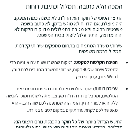
המכה הלא כתובה: תמלול וכתיבת דוחות
התוצר הסופי של חוקר הוא הדו"ח. לא משנה כמה המעקב
היה מוצלח, אם הדו"ח לא מוגש בזמן, לא כתוב בשפה
משפטית רהוטה ולא מגובה בתמלולים מדויקים הלקוח לא
יהיה מרוצה, והתיק עלול ליפול בבית המשפט.
שירותי משרד המתמחים בתחום מספקים שירותי קלדנות
ותמלול ברמה משפטית.
הפיכת הקלטות לטקסט:
במקום שתשבו שעות עם אוזניות כדי
לתמלל שיחה של 40 דקות, שירותי המשרד מחזירים לכם קובץ
Word מוכן, ערוך ומדויק.
עריכת דוחות:
אתם שולחים את נקודות המפתח והממצאים
הגולמיים, ומקבלים חזרה דו"ח מעוצב, מוגה לשונית ומוכן להגשה
ללקוח או לעורך הדין. הזמן הזה שמתפנה לכם שווה זהב – הוא
מאפשר לכם לקחת עוד תיקים במקום לטבוע בניירת.
החשש הגדול ביותר של כל חוקר בהכנסת גורם חיצוני הוא
הדליפה. המידע שאתם מחזיקים הוא רגיש, נפיץ ולעיתים