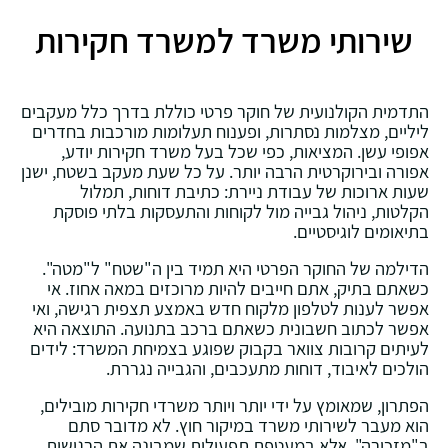
שירותי משרד למשרד חקירות
התדמית הקולנועית של חוקר פרטי כוללת בדרך כלל מעקבים
ליליים, מצלמות נסתרות, ופענוח תעלומות מורכבות בחדרים
אפופי עשן. המציאות, כפי שכל בעל משרד חקירות יודע,
אפורה ובירוקרטית הרבה יותר. על כל שעת מעקב בשטח, ישנן
שעות ארוכות של עבודת ניירת: כתיבת דוחות, תמלול
הקלטות, ניהול גבייה מול לקוחות והתעסקות בלתי פוסקת
בתיאומים לוגיסטיים.
הדילמה של החוקר הפרטי היא תמיד בין ה"שטח" ל"מטה".
כשאתם בתיק, אתם חייבים להיות מרוכזים במאה אחוז. אי
אפשר לענות לטלפון מלקוח חדש באמצע תצפית רגישה, ואי
אפשר לכתוב חשבונית כשאתם ברכב בתנועה. התוצאה היא
לעיתים קרובות צוואר בקבוק שפוגע בצמיחת המשרד: לידים
הולכים לאיבוד, דוחות מתעכבים, והגבייה נגררת.
הפתרון, שמאומץ על ידי יותר ויותר משרדי חקירות מובילים,
הוא מעבר לשירותי משרד במיקור חוץ. לא מדובר סתם
ב"מזכירה", אלא במעטפת תפעולית שמבינה את הרגישות