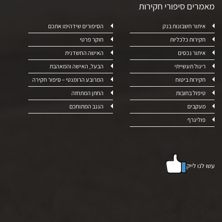
מאמרים סיפורי חקירות
איתור חשבונות בנק
הסיפורים שידהימו אתכם
חקירות כלכליות
חוקר פרטי
איתור נכסים
האישה החשדנית
ריגול תעשייתי
הבעל, האישה והמאהבת
חקירות ביטוח
המרובע הרומנטי – סיפור חקירה
טיפול בחובות
החתן המתחזה
מעקבים
הגנב המתוחכם
פוליגרף
עשו לנו לייק