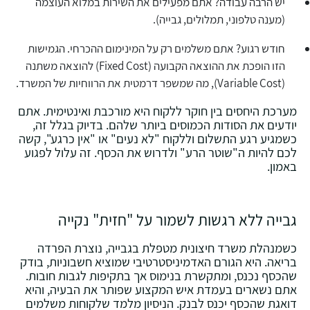
יש הרבה עבודה? אתם מפעילים את השירות במלוא העוצמה
(מענה טלפוני, תמלולים, גבייה).
חודש רגוע? אתם משלמים רק על המינימום ההכרחי. הגמישות
הזו הופכת את ההוצאה הקבועה (Fixed Cost) להוצאה משתנה
(Variable Cost), מה שמשפר דרמטית את הרווחיות של המשרד.
מערכת היחסים בין חוקר ללקוח היא מורכבת ואינטימית. אתם
יודעים את הסודות הכמוסים ביותר שלהם. בדיוק בגלל זה,
כשמגיע רגע התשלום וללקוח "לא נעים" או "אין כרגע", קשה
לכם להיות ה"שוטר הרע" ולדרוש את הכסף. זה עלול לפגוע
באמון.
גבייה ללא רגשות לשמור על "חזית" נקייה
כשמנהלת משרד חיצונית מטפלת בגבייה, נוצרת הפרדה
בריאה. היא הגורם האדמיניסטרטיבי שמוציא חשבוניות, בודק
שהכסף נכנס, ומתקשרת בנימוס אך בתקיפות לגבות חובות.
אתם נשארים בעמדת איש המקצוע שפותר את הבעיה, והיא
דואגת שהכסף יכנס לבנק. הניסיון מלמד שלקוחות משלמים