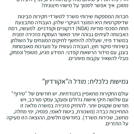
מסוכן. איך אפשר לסמוך על מישהי חיצונית?
חברות המספקות שירותי משרד למשרדי חקירות מבינות
שדיסקרטיות היא המוצר העיקרי שלהן. העבודה מתבצעת
תחת הסכמי סודיות (NDA) דרקוניים וקפדניים. למעשה, רמת
האבטחה לעיתים גבוהה יותר מאשר העסקת מזכירה זמנית
במשרד פיזי, שעלולה להיחשף לתיקים המונחים על השולחן.
בשירותי מיקור חוץ, העבודה נעשית על מערכות מאובטחות
בענן, עם מידור הרשאות קפדני. המידע מגיע, מטופל ונמחק,
מבלי להשאיר עקבות מיותרים.
גמישות כלכלית: מודל ה"אקורדיון"
עולם החקירות מתאפיין בתנודתיות. יש חודשים של "טירוף"
עם שלושה תיקי אישות גדולים ומעקב עסקי מורכב, ויש
חודשים שקטים יותר. להחזיק מזכירה במשרה מלאה זו
התחייבות כבדה (משכורת, ביטוח לאומי, פנסיה, ימי מחלה,
מחשב, שכירות משרד). בחודשים חלשים, ההוצאה הזו מעיקה
על התזרים.